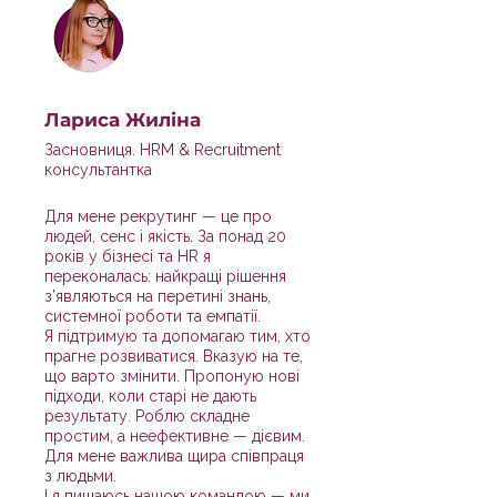
Лариса Жиліна
Засновниця. HRM & Recruitment
консультантка
Для мене рекрутинг — це про
людей, сенс і якість. За понад 20
років у бізнесі та HR я
переконалась: найкращі рішення
з’являються на перетині знань,
системної роботи та емпатії.
Я підтримую та допомагаю тим, хто
прагне розвиватися. Вказую на те,
що варто змінити. Пропоную нові
підходи, коли старі не дають
результату. Роблю складне
простим, а неефективне — дієвим.
Для мене важлива щира співпраця
з людьми.
І я пишаюсь нашою командою — ми