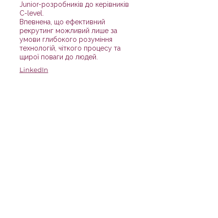
Junior-розробників до керівників
C-level.
Впевнена, що ефективний
рекрутинг можливий лише за
умови глибокого розуміння
технологій, чіткого процесу та
щирої поваги до людей.
LinkedIn
Кристина Астаф'єва
Спеціалістка із залучення талантів
Для мене сорсинг — це мистецтво