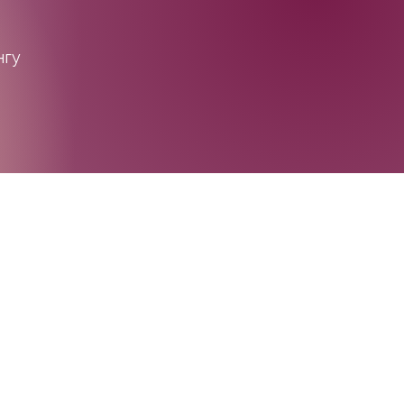
нгу
 Харкова з 🤍