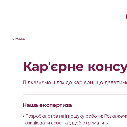
< Назад
Карʼєрне конс
Підказуємо шлях до карʼєри, що даватим
Наша експертиза
⦁ Розробка стратегії пошуку роботи: Розкажемо
позиціювати себе так, щоб отримати їх