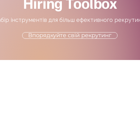
Hiring Toolbox
бір інструментів для більш ефективного рекрути
Впорядкуйте свій рекрутинг
HR рішень
owered by people.
066 18 42 447
із
Електронна пошта
*
info@hrs.in.ua