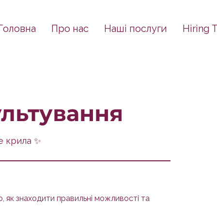
Головна
Про нас
Наші послуги
Hiring 
ультування
е крила ✨
, як знаходити правильні можливості та