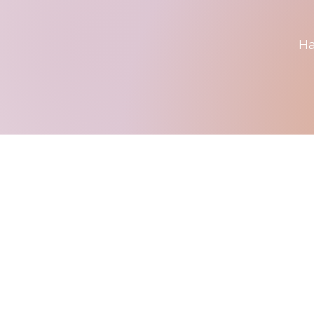
На
Студія 
Driven by purpose. P
Зв'яжіться з нами
Ім'я та прізвище
*